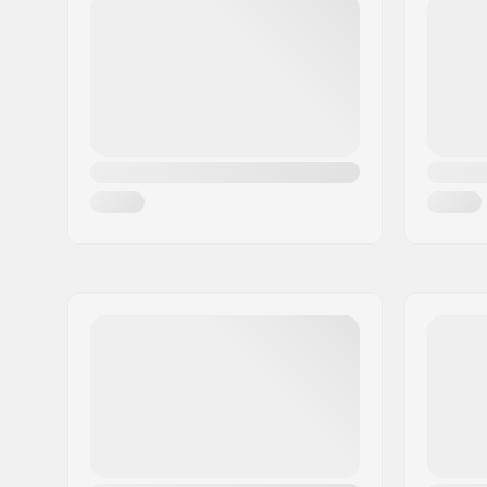
Post nr:
8382
By:
Hinnerup
Land:
Danmark