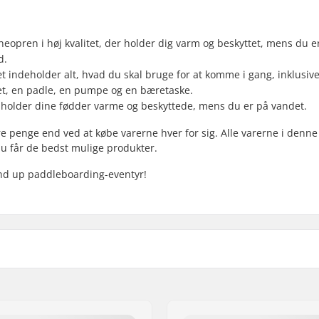
neopren i høj kvalitet, der holder dig varm og beskyttet, mens du er
d.
 indeholder alt, hvad du skal bruge for at komme i gang, inklusive
tet, en padle, en pumpe og en bæretaske.
r holder dine fødder varme og beskyttede, mens du er på vandet.
rre penge end ved at købe varerne hver for sig. Alle varerne i denn
du får de bedst mulige produkter.
tand up paddleboarding-eventyr!