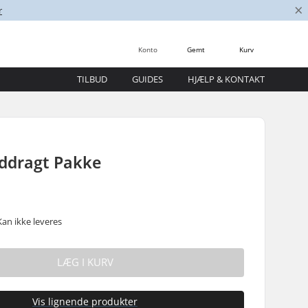
×
r
Konto
Gemt
Kurv
TILBUD
GUIDES
HJÆLP & KONTAKT
åddragt Pakke
Kan ikke leveres
LÆG I KURV
Vis lignende produkter