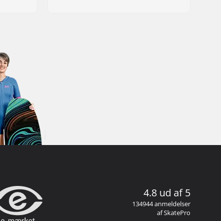
4.8 ud af 5
134944 anmeldelser
af SkatePro