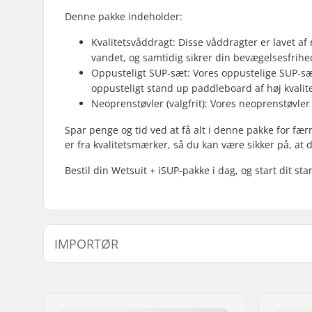
Denne pakke indeholder:
Kvalitetsvåddragt: Disse våddragter er lavet af 
vandet, og samtidig sikrer din bevægelsesfrihe
Oppusteligt SUP-sæt: Vores oppustelige SUP-sæt
oppusteligt stand up paddleboard af høj kvali
Neoprenstøvler (valgfrit): Vores neoprenstøvle
Spar penge og tid ved at få alt i denne pakke for fæ
er fra kvalitetsmærker, så du kan være sikker på, at 
Bestil din Wetsuit + iSUP-pakke i dag, og start dit s
IMPORTØR
Navn:
Centrano ApS
Adresse:
Omega 6