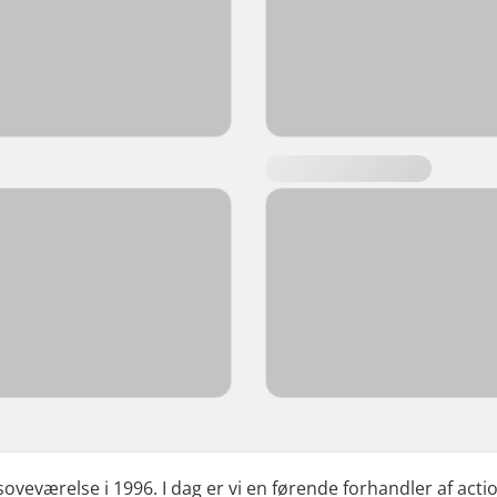
 soveværelse i 1996. I dag er vi en førende forhandler af act