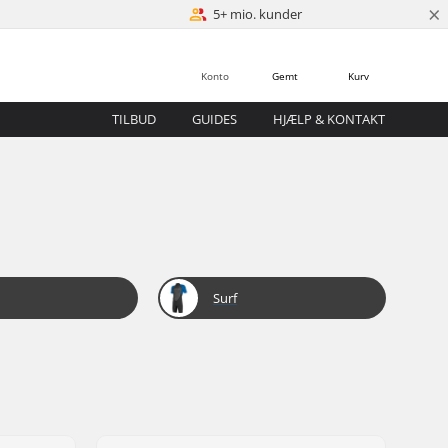
×
5+ mio. kunder
Konto
Gemt
Kurv
TILBUD
GUIDES
HJÆLP & KONTAKT
Surf