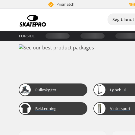
Prismatch
FORSIDE
Rulleskøjter
Løbehjul
Beklædning
Vintersport