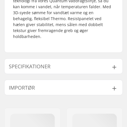
teknologi fra vores Quantum våddragtslinje, så du
kan komme i vandet, når temperaturen falder. Med
3D-syede sømme for vandtæt varme og en
behagelig, fleksibel Thermo. Resistpanelet ved
hælen giver stabilitet, mens sålen med dobbelt
tekstur giver fremragende greb og øger
holdbarheden.
SPECIFIKATIONER
Sting:
Maki Tape
IMPORTØR
Materiale:
Ultraflex Neoprene
,
Thermo-X Hyperdry
Navn:
Centrano ApS
Tykkelse:
5mm
Adresse:
Omega 6
Aktivitet:
All-round
Post nr:
8382
Vandtemperatur:
< 5 °C, 5-10 °C
By:
Hinnerup
Våddragt Type:
Boot