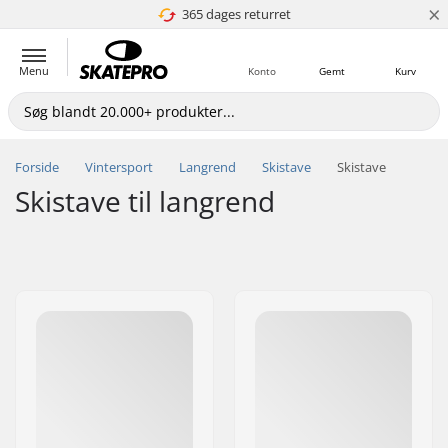
×
365 dages returret
4.8 ud af 5
Menu
Konto
Gemt
Kurv
Forside
Vintersport
Langrend
Skistave
Skistave
Skistave til langrend