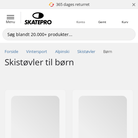
×
365 dages returret
4.8 ud af 5
Menu
Konto
Gemt
Kurv
Forside
Vintersport
Alpinski
Skistøvler
Børn
Skistøvler til børn