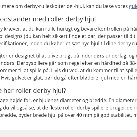
de mere om derby-rulleskøjter og -hjul, kan du læse vores
gui
odstander med roller derby hjul
by kræver, at du kan rulle hurtigt og bevare kontrollen på 
 designs (du kan helt sikkert finde et par, der passer til dit
cifikationer, inden du køber et sæt nye hjul til dine derby ru
øjter er designet til at blive brugt på indendørs underlag, og
ndørs. Derbyspillere går som regel efter en hårdhed på 88-9
ommer til at spille på. Hvis du ved, at du kommer til at spil
. Hvis gulvet er glat, bør du gå efter blødere hjul med en h
e har roller derby hjul?
age højde for, er hjulenes diameter og bredde. En diameter
 du vil også se, at de fleste roller derby spillere bruger den
es bredde, byder brede hjul på over 40 mm på god stabilitet