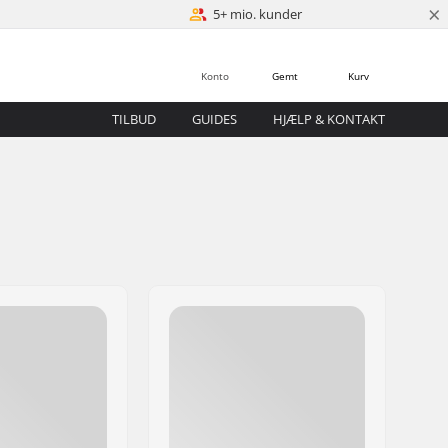
×
5+ mio. kunder
Konto
Gemt
Kurv
TILBUD
GUIDES
HJÆLP & KONTAKT