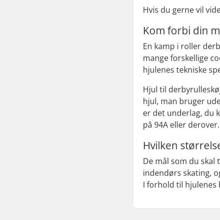
Hvis du gerne vil vi
Kom forbi din m
En kamp i roller der
mange forskellige cool
hjulenes tekniske spe
Hjul til derbyrullesk
hjul, man bruger ude
er det underlag, du k
på 94A eller derover
Hvilken størrels
De mål som du skal t
indendørs skating, og
I forhold til hjulen