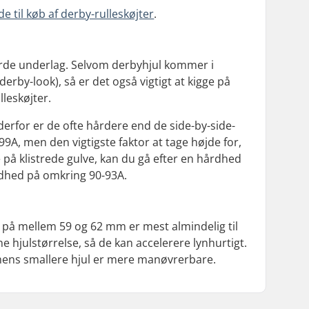
de til køb af derby-rulleskøjter
.
hårde underlag. Selvom derbyhjul kommer i
 derby-look), så er det også vigtigt at kigge på
lleskøjter.
 derfor er de ofte hårdere end de side-by-side-
9A, men den vigtigste faktor at tage højde for,
le på klistrede gulve, kan du gå efter en hårdhed
årdhed på omkring 90-93A.
 på mellem 59 og 62 mm er mest almindelig til
ne hjulstørrelse, så de kan accelerere lynhurtigt.
, mens smallere hjul er mere manøvrerbare.