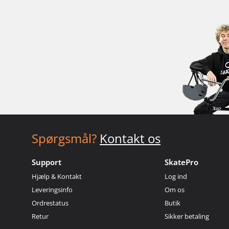
Spørgsmål?
Kontakt os
Support
SkatePro
Hjælp & Kontakt
Log ind
Leveringsinfo
Om os
Ordrestatus
Butik
Retur
Sikker betaling