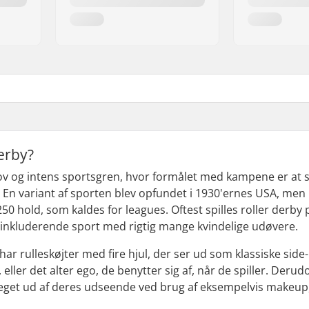
derby?
sjov og intens sportsgren, hvor formålet med kampene er a
En variant af sporten blev opfundet i 1930'ernes USA, men i
250 hold, som kaldes for
leagues.
Oftest spilles roller derb
 inkluderende sport med rigtig mange kvindelige udøvere.
 har rulleskøjter med fire hjul, der ser ud som klassiske side-
 eller det
alter ego
, de benytter sig af, når de spiller. Deru
eget ud af deres udseende ved brug af eksempelvis makeup, 