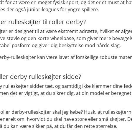
t for at være en meget fysisk sport, og det er et
must
at ha
es der også junior-leagues for yngre spillere.
 rulleskøjter til roller derby?
jter er designet til at være ekstremt adrætte, hvilket er afg
ve støvle og den korte wheelbase, som giver mere bevægelsesf
tabel pasform og giver dig beskyttelse mod hårde slag.
derby-rulleskøjter kan være lavet af forskellige robuste mat
ler derby rulleskøjter sidde?
rby rulleskøjter sidder tæt, og samtidig ikke klemmer dine f
en det er vigtigt, at du sikrer dig, at din model er beregne
roller derby-rulleskøjter skal jeg købe? Husk, at rulleskøjter
enerelt om, hvorvidt du skal have store eller små skøjter. De
 du kan være sikker på, at du får den rette størrelse.