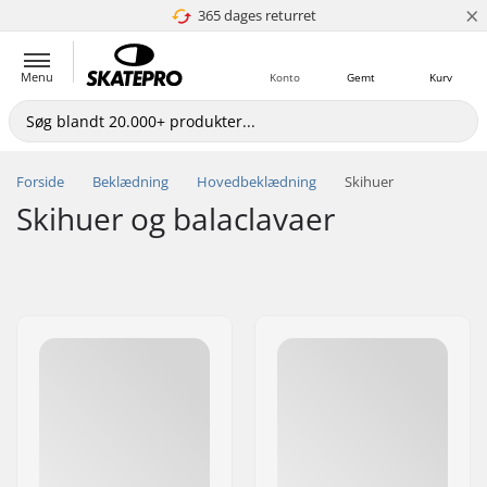
×
365 dages returret
4.8 ud af 5
Menu
Konto
Gemt
Kurv
Forside
Beklædning
Hovedbeklædning
Skihuer
Skihuer og balaclavaer