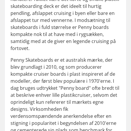
skateboarding deck er det ideelt til hurtig
pendling, afslappet cruising i byen eller bare en
afslappet tur med vennerne. I modsætning til
skateboards i fuld størrelse er Penny boards
kompakte nok til at have med i rygsækken,
samtidig med at de giver en legende cruising på
fortovet.
Penny Skateboards er et australsk mærke, der
blev grundlagt i 2010, og som producerer
kompakte cruiser boards i plast inspireret af de
modeller, der først blev populære i 1970'erne. I
dag bruges udtrykket "Penny board" ofte bredt til
at beskrive enhver lille plastikcruiser, selvom det
oprindeligt kun refererer til mærkets egne
designs. Virksomheden fik
verdensomspændende anerkendelse efter en
stigning i popularitet i begyndelsen af 2010'erne
og cementerede sin plads som benchmark for