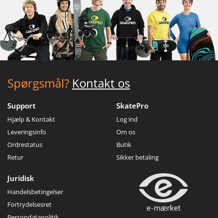
Spørgsmål?
Kontakt os
Support
SkatePro
Hjælp & Kontakt
Log ind
Leveringsinfo
Om os
Ordrestatus
Butik
Retur
Sikker betaling
Juridisk
Handelsbetingelser
Fortrydelsesret
Persondatapolitik