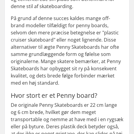
denne stil af skateboarding.
På grund af denne succes kaldes mange off-
brand modeller tilfældigt for penny boards,
selvom den mere præcise betegnelse er "plastic
cruiser skateboard" eller noget lignende. Disse
alternativer til ægte Penny Skateboards har ofte
samme grundlæggende form og følelse som
originalerne. Mange skatere bemærker, at Penny
Skateboards har opbygget sit ry på konsekvent
kvalitet, og dets brede følge forbinder mærket
med en høj standard.
Hvor stort er et Penny board?
De originale Penny Skateboards er 22 cm lange
og 6 cm brede, hvilket gør dem meget
transportable og nemme at have med i en rygsæk
eller på byture. Deres plastik deck betyder også,
at der ikke er noget griptape, der kan slides på tøj