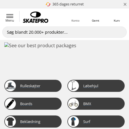
×
365 dages returret
4.8 ud af 5
Menu
Konto
Gemt
Kurv
Rulleskøjter
Løbehjul
Boards
BMX
Beklædning
Surf