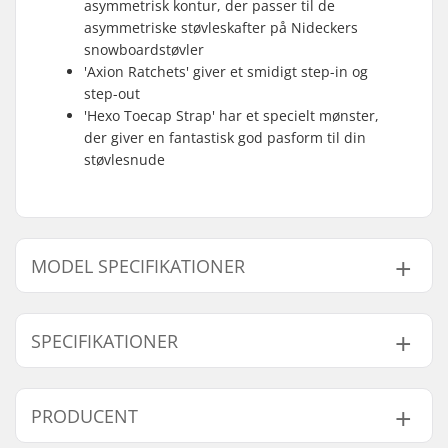
asymmetrisk kontur, der passer til de
asymmetriske støvleskafter på Nideckers
snowboardstøvler
'Axion Ratchets' giver et smidigt step-in og
step-out
'Hexo Toecap Strap' har et specielt mønster,
der giver en fantastisk god pasform til din
støvlesnude
MODEL SPECIFIKATIONER
Model
Årgang
SPECIFIKATIONER
Sort - 37.5-41.5
-
White/Black - 37.5-41.5
21/22
Flex:
Mellem
PRODUCENT
New Black - 37.5-41.5
22/23
Extra features:
Axis.N1-Series
Baseplate
,
Asym
Sort - 41-45
22/23