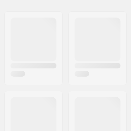
Navn:
Wavos AS
Hadron-Hiback
,
Axion
Adresse:
Golfvej 10
Rachets
,
Hexo Toecap
Post nr:
7400
strap
By:
Herning
Binding system:
Strap in
Land:
Danmark
Bindings system:
Standard (4x4),
2 x 4
Niveau:
Øvet
,
Avanceret
Riding Style:
All Mountain
Køn:
Kvinde