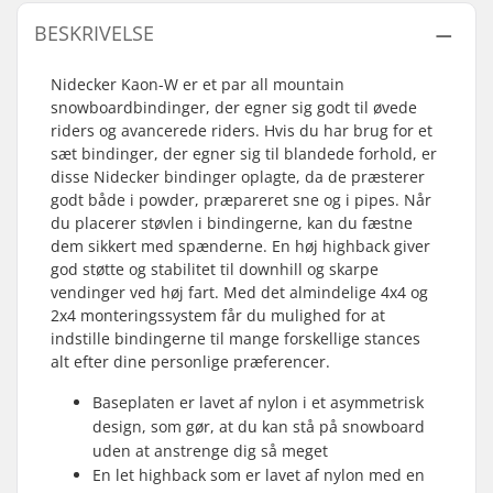
BESKRIVELSE
Nidecker Kaon-W er et par all mountain
snowboardbindinger, der egner sig godt til øvede
riders og avancerede riders. Hvis du har brug for et
sæt bindinger, der egner sig til blandede forhold, er
disse Nidecker bindinger oplagte, da de præsterer
godt både i powder, præpareret sne og i pipes. Når
du placerer støvlen i bindingerne, kan du fæstne
dem sikkert med spænderne. En høj highback giver
god støtte og stabilitet til downhill og skarpe
vendinger ved høj fart. Med det almindelige 4x4 og
2x4 monteringssystem får du mulighed for at
indstille bindingerne til mange forskellige stances
alt efter dine personlige præferencer.
Baseplaten er lavet af nylon i et asymmetrisk
design, som gør, at du kan stå på snowboard
uden at anstrenge dig så meget
En let highback som er lavet af nylon med en