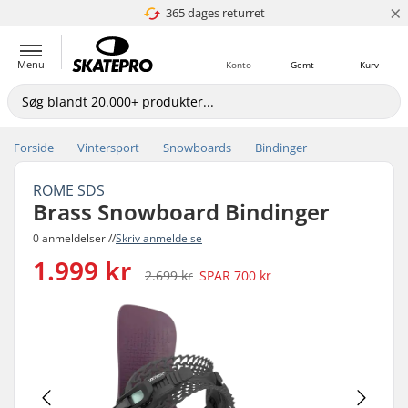
×
365 dages returret
4.8 ud af 5
Menu
Konto
Gemt
Kurv
Forside
Vintersport
Snowboards
Bindinger
ROME SDS
Brass Snowboard Bindinger
0 anmeldelser //
Skriv anmeldelse
1.999 kr
2.699 kr
SPAR
700 kr