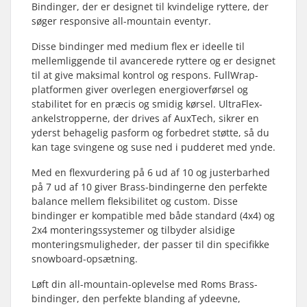
Bindinger, der er designet til kvindelige ryttere, der
søger responsive all-mountain eventyr.
Disse bindinger med medium flex er ideelle til
mellemliggende til avancerede ryttere og er designet
til at give maksimal kontrol og respons. FullWrap-
platformen giver overlegen energioverførsel og
stabilitet for en præcis og smidig kørsel. UltraFlex-
ankelstropperne, der drives af AuxTech, sikrer en
yderst behagelig pasform og forbedret støtte, så du
kan tage svingene og suse ned i pudderet med ynde.
Med en flexvurdering på 6 ud af 10 og justerbarhed
på 7 ud af 10 giver Brass-bindingerne den perfekte
balance mellem fleksibilitet og custom. Disse
bindinger er kompatible med både standard (4x4) og
2x4 monteringssystemer og tilbyder alsidige
monteringsmuligheder, der passer til din specifikke
snowboard-opsætning.
Løft din all-mountain-oplevelse med Roms Brass-
bindinger, den perfekte blanding af ydeevne,