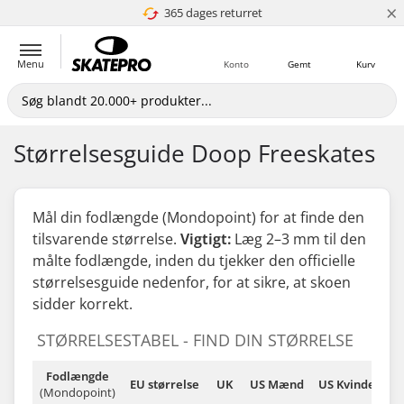
×
365 dages returret
4.8 ud af 5
Menu
Konto
Gemt
Kurv
Størrelsesguide Doop Freeskates
Mål din fodlængde (Mondopoint) for at finde den
tilsvarende størrelse.
Vigtigt:
Læg 2–3 mm til den
målte fodlængde,
inden
du tjekker den officielle
størrelsesguide nedenfor, for at sikre, at skoen
sidder korrekt.
STØRRELSESTABEL - FIND DIN STØRRELSE
Fodlængde
EU størrelse
UK
US Mænd
US Kvinder
(Mondopoint)