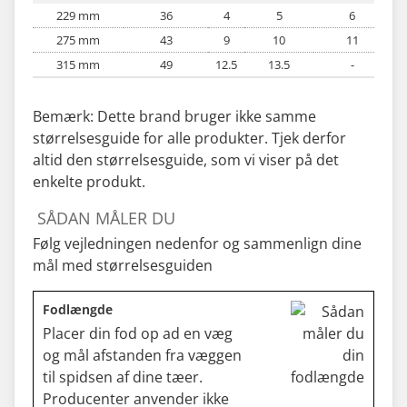
229 mm
36
4
5
6
275 mm
43
9
10
11
315 mm
49
12.5
13.5
-
Bemærk: Dette brand bruger ikke samme
størrelsesguide for alle produkter. Tjek derfor
altid den størrelsesguide, som vi viser på det
enkelte produkt.
SÅDAN MÅLER DU
Følg vejledningen nedenfor og sammenlign dine
mål med størrelsesguiden
Fodlængde
Placer din fod op ad en væg
og mål afstanden fra væggen
til spidsen af dine tæer.
Producenter anvender ikke