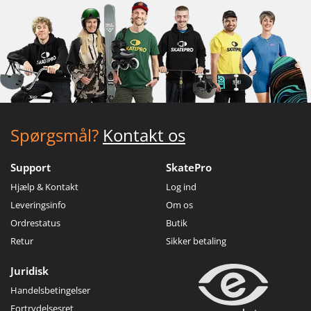
Spørgsmål?
Kontakt os
Support
SkatePro
Hjælp & Kontakt
Log ind
Leveringsinfo
Om os
Ordrestatus
Butik
Retur
Sikker betaling
Juridisk
Handelsbetingelser
Fortrydelsesret