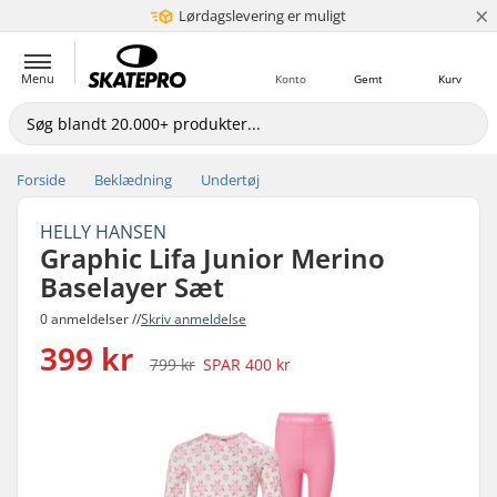
×
Lørdagslevering er muligt
5+ mio. kunder
Menu
Konto
Gemt
Kurv
Forside
Beklædning
Undertøj
HELLY HANSEN
Graphic Lifa Junior Merino
Baselayer Sæt
0 anmeldelser //
Skriv anmeldelse
399 kr
799 kr
SPAR
400 kr