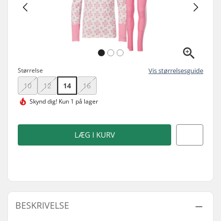
Størrelse
Vis størrelsesguide
10
12
14
16
Skynd dig!
Kun 1 på lager
LÆG I KURV
BESKRIVELSE