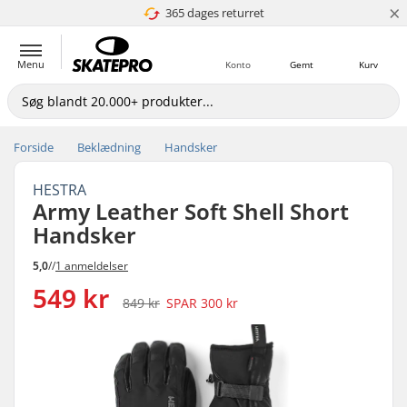
×
365 dages returret
4.8 ud af 5
Menu
Konto
Gemt
Kurv
Forside
Beklædning
Handsker
HESTRA
Army Leather Soft Shell Short
Handsker
5,0
//
1 anmeldelser
549 kr
849 kr
SPAR
300 kr