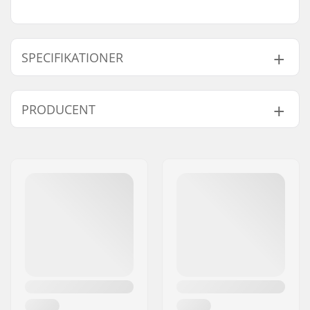
SPECIFIKATIONER
Form:
5 fingre
PRODUCENT
Håndflade materiale:
PU Grip
Ydre materiale:
Polyester
Navn:
HESTRA / Martin
Liner/foring:
Microfiber,
Brushed
Magnusson & Co AB
Extra features:
Snow lock
Adresse:
Äspåsvägen 5
Lukning/manchetter:
Velcro, Håndledsstrop
Post nr:
33571
Aktivitet:
Alpint skiløb,
By:
Hestra
Snowboard
Land:
Sverige
Vandtæt:
Ja
Stofopbygning:
2 lag
Isolering:
Polyester
Køn:
Unisex