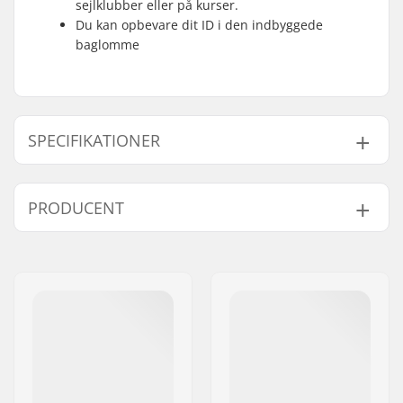
sejlklubber eller på kurser.
Du kan opbevare dit ID i den indbyggede
baglomme
SPECIFIKATIONER
Vest-Certifikat:
CE - 50N Godkendt
PRODUCENT
Navn:
HELLY HANSEN AS
Adresse:
Munkedamsveien 35, 6 fl.
Post nr:
N-0250
By:
Oslo
Land:
Norge