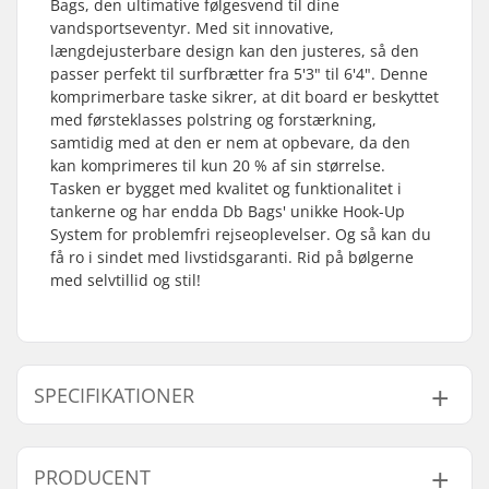
Bags, den ultimative følgesvend til dine
vandsportseventyr. Med sit innovative,
længdejusterbare design kan den justeres, så den
passer perfekt til surfbrætter fra 5'3" til 6'4". Denne
komprimerbare taske sikrer, at dit board er beskyttet
med førsteklasses polstring og forstærkning,
samtidig med at den er nem at opbevare, da den
kan komprimeres til kun 20 % af sin størrelse.
Tasken er bygget med kvalitet og funktionalitet i
tankerne og har endda Db Bags' unikke Hook-Up
System️ for problemfri rejseoplevelser. Og så kan du
få ro i sindet med livstidsgaranti. Rid på bølgerne
med selvtillid og stil!
SPECIFIKATIONER
Højde x Bredde x
212 x 57 x 2.5 cm cm
PRODUCENT
Dybde: