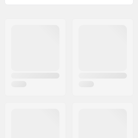
Volumen:
30 l
Navn:
Db Equipment AS
Vægt:
2500g
Adresse:
Mølleparken 2
Aktivitet:
Watersports
Post nr:
0459
By:
Oslo
Land:
Norge