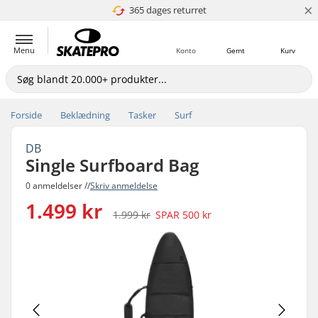
×
365 dages returret
4.8 ud af 5
Menu
Konto
Gemt
Kurv
Forside
Beklædning
Tasker
Surf
DB
Single Surfboard Bag
0 anmeldelser //
Skriv anmeldelse
1.499 kr
1.999 kr
SPAR
500 kr