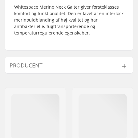
Whitespace Merino Neck Gaiter giver førsteklasses
komfort og funktionalitet. Den er lavet af en interlock
merinouldblanding af høj kvalitet og har
antibakterielle, fugttransporterende og
temperaturregulerende egenskaber.
PRODUCENT
Navn:
Centrano ApS
Adresse:
Omega 6
Post nr:
8382
By:
Hinnerup
Land:
Danmark