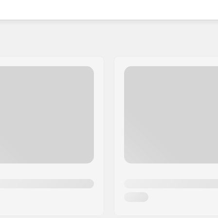
en, der styrker dine evner eller bare for at have det
værende en af de bedste på markedet.