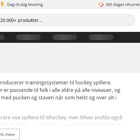
Dag-til-dag levering
365 dages returret
oducerer træningssystemer til hockey spillere.
passende til folk i alle aldre på alle niveauer, og
r med pucken og staven når som helst og over alt i
cere nye spillere til ishockey, men bliver endda også
res færdigheder og øge deres præstation. Produktet fra
r føles ligesom rigtig is, og bliver leveret med en e-
Vis mere