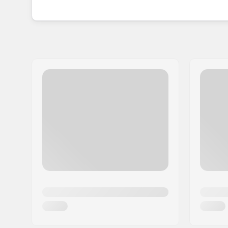
puck, rebound bander og deres isspray.
Hvis du leder efter et træningssystem uden for is
sjovt indendørs, så betragtes SuperDeker som 