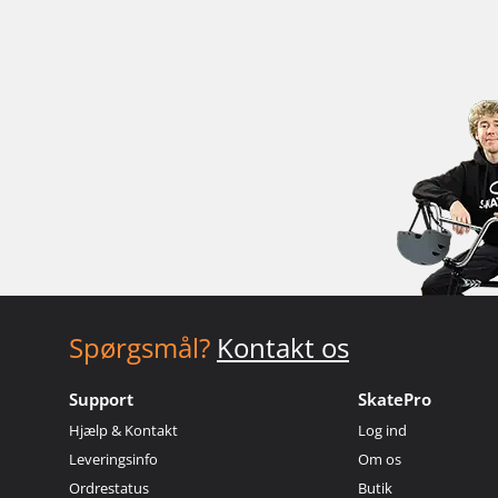
Spørgsmål?
Kontakt os
Support
SkatePro
Hjælp & Kontakt
Log ind
Leveringsinfo
Om os
Ordrestatus
Butik