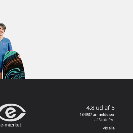
4.8 ud af 5
134937 anmeldelser
af SkatePro
Vis alle