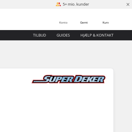
×
5+ mio. kunder
Konto
Gemt
Kurv
TILBUD
GUIDES
HJÆLP & KONTAKT