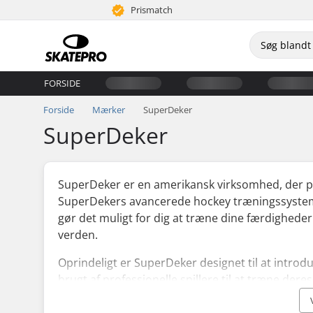
Prismatch
FORSIDE
Forside
Mærker
SuperDeker
SuperDeker
SuperDeker er en amerikansk virksomhed, der pr
SuperDekers avancerede hockey træningssystem er 
gør det muligt for dig at træne dine færdighede
verden.
Oprindeligt er SuperDeker designet til at introdu
brugt af professionelle spillere til at træne de
SuperDeker kommer med en syntetisk overflade, de