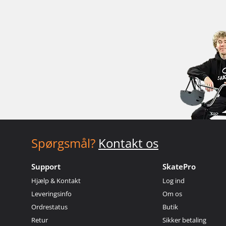
Spørgsmål?
Kontakt os
Support
SkatePro
Hjælp & Kontakt
Log ind
Leveringsinfo
Om os
Ordrestatus
Butik
Retur
Sikker betaling