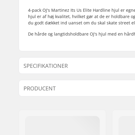
4-pack OJ's Martinez Its Us Elite Hardline hjul er eg
hjul er af høj kvalitet, hvilket gør at de er holdbar
du godt dækket ind uanset om du skal skate street el
De hårde og langtidsholdbare OJ's hjul med en hårdhed
SPECIFIKATIONER
Hjuldiameter:
56mm
PRODUCENT
Hjulets Kontaktflade:
24mm
Kuglelejer:
Ikke inklu
Navn:
Circus Circus ApS
Adresse:
Australiensvej 20. st. th.
Post nr:
2100
By:
Copenhagen