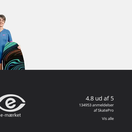
4.8 ud af 5
134953 anmeldelser
af SkatePro
Vis alle