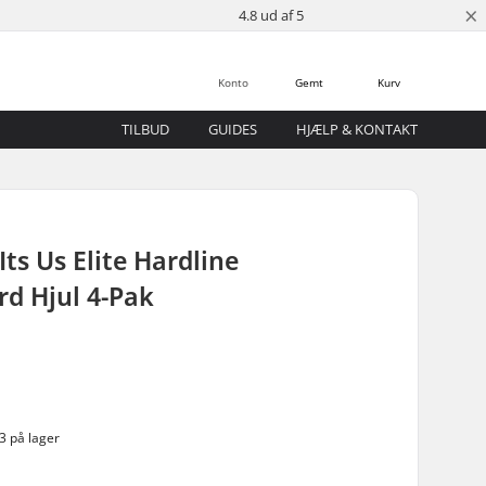
×
4.8 ud af 5
Konto
Gemt
Kurv
TILBUD
GUIDES
HJÆLP & KONTAKT
Its Us Elite Hardline
d Hjul 4-Pak
3 på lager