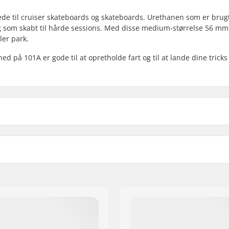
nede til cruiser skateboards og skateboards. Urethanen som er brugt
e og som skabt til hårde sessions. Med disse medium-størrelse 56 mm 
ler park.
 på 101A er gode til at opretholde fart og til at lande dine tricks 
Hjul hårdhed:
Hjulmateriale:
deret
Hjul per pakke: