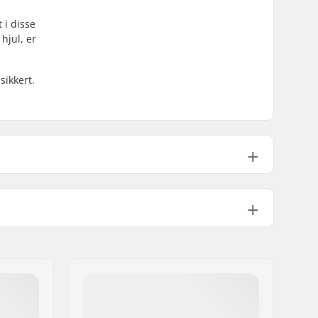
 i disse
hjul, er
sikkert.
101A
PU støbt
4