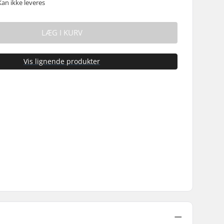
Kan ikke leveres
LÆG I KURV
Vis lignende produkter