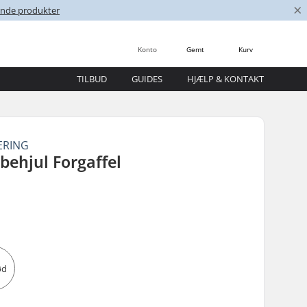
×
nende produkter
Konto
Gemt
Kurv
TILBUD
GUIDES
HJÆLP & KONTAKT
ERING
behjul Forgaffel