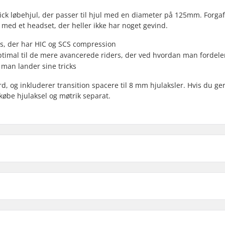
 trick løbehjul, der passer til hjul med en diameter på 125mm. Forga
med et headset, der heller ikke har noget gevind.
s, der har HIC og SCS compression
ptimal til de mere avancerede riders, der ved hvordan man fordele
 man lander sine tricks
, og inkluderer transition spacere til 8 mm hjulaksler. Hvis du ger
købe hjulaksel og møtrik separat.
Løbehjul Forgaffel:
Kompatibel med
10mm, 115mm, 120mm,
Materiale:
Crown race: