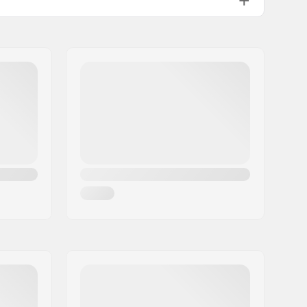
itet:
T6
15mm
Inkluderet
8mm, 12mm
Spændeskiver
Indbygget
Inkluderet