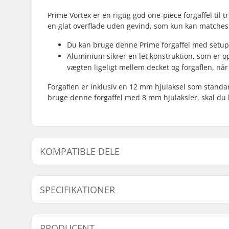
Prime Vortex er en rigtig god one-piece forgaffel til
en glat overflade uden gevind, som kun kan matches 
Du kan bruge denne Prime forgaffel med setup
Aluminium sikrer en let konstruktion, som er o
vægten ligeligt mellem decket og forgaflen, når
Forgaflen er inklusiv en 12 mm hjulaksel som standard
bruge denne forgaffel med 8 mm hjulaksler, skal du 
KOMPATIBLE DELE
Find produkter, som er kompatible med Prime Vortex 
SPECIFIKATIONER
Hjuldiameter:
100mm, 1
PRODUCENT
125mm