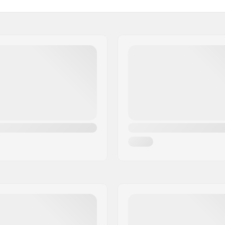
HIC, SCS
Materiale Behandlingskval
0mm
Hjul offset:
Hjulbolt:
Aksel diameter:
e
Frame Spacer type:
Starnut:
ind
Kompression Bolt:
m