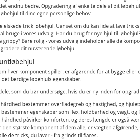
 det endnu bedre. Opgradering af enkelte dele af dit løbehj
it løbehjul til dine egne personlige behov.
dine elskede trick løbehjul. Uanset om du kan lide at lave tric
l bruge i vores udvalg. Har du brug for nye hjul til løbehjul? 
e grippy? Bare rolig - vores udvalg indeholder alle de kompo
pgradere dit nuværende løbehjul.
stuntløbehjul
som hver komponent spiller, er afgørende for at bygge eller o
r det færdige løbehjuls egenskaber.
dele, som du bør undersøge, hvis du er ny inden for opgrader
årdhed bestemmer overfladegreb og hastighed, og hjulets 
 bestemmer egenskaber som flex, holdbarhed og vægt, og fo
hårdhed påvirker komforten, og deres længde er også værd
r den største komponent af dem alle, er vægten afgørende, m
le de tricks, du laver - fra grinds til flares.