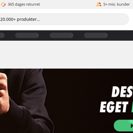
365 dages returret
5+ mio. kunder