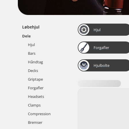
Løbehjul
Hjul
Dele
Hjul
Forgafler
Bars
Håndtag
Hjulbolte
Decks
Griptape
Forgafler
Headsets
Clamps
Compression
Bremser