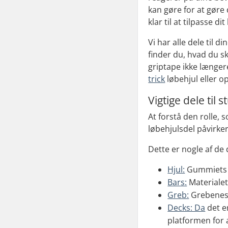
kan gøre for at gøre
klar til at tilpasse d
Vi har alle dele til 
finder du, hvad du ska
griptape ikke længer
trick
løbehjul eller o
Vigtige dele til 
At forstå den rolle, 
løbehjulsdel påvirke
Dette er nogle af de 
Hjul:
Gummiets h
Bars:
Materialet
Greb:
Grebenes 
Decks: Da
det e
platformen for al