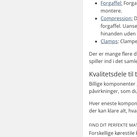
Forgaffel:
Forgaf
montere.
Compression:
D
forgaffel. Uanse
hinanden uden 
Clamps
: Clamp
Der er mange flere del
spiller ind i det sam
Kvalitetsdele til 
Billige komponenter g
påvirkninger, som du 
Hver eneste komponen
der kan klare alt, h
FIND DIT PERFEKTE MA
Forskellige kørestile