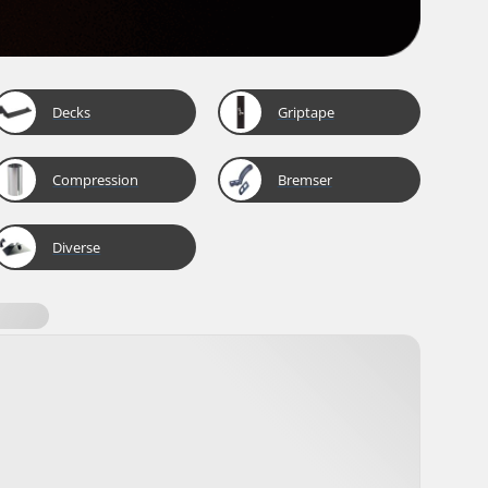
Decks
Griptape
Compression
Bremser
Diverse