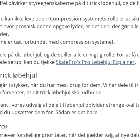
fel påvirker styreegenskaberne på dit trick løbehjul, og de 
u kan ikke leve uden! Compression systemets rolle er at si
t hvor prosaisk denne opgave lyder, er det den, der gør alle d
det.
ene er tæt forbundet med compression systemet.
e på dit løbehjul, og de spiller alle en vigtig rolle. For at f
lede setup, kan du tjekke
SkatePro's Pro Løbehjul Explainer
.
trick løbehjul
år i stykker, når du har mest brug for dem. Vi har dele til t
forventer, at dit trick løbehjul skal udholde.
t i vores udvalg af dele til løbehjul opfylder strenge kval
vad du udsætter dem for. Sådan er det bare.
TCH
 kræver forskellige prioriteter, når det gælder valg af nye del