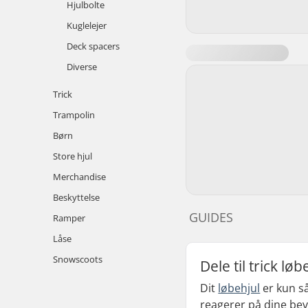
Hjulbolte
Kuglelejer
Deck spacers
Diverse
Trick
Trampolin
Børn
Store hjul
Merchandise
Beskyttelse
GUIDES
Ramper
Låse
Snowscoots
Dele til trick l
Dit
løbehjul
er kun s
reagerer på dine bevæ