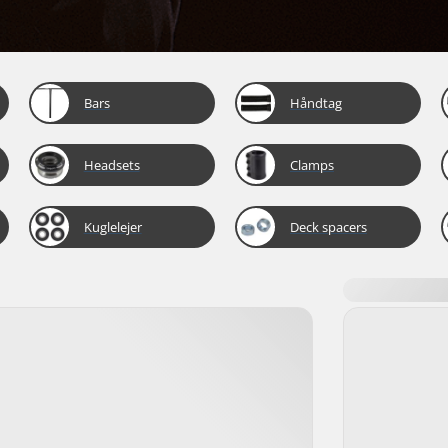
Bars
Håndtag
Headsets
Clamps
Kuglelejer
Deck spacers