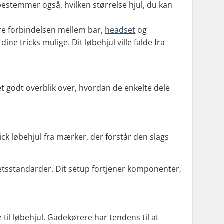
bestemmer også, hvilken størrelse hjul, du kan
kre forbindelsen mellem bar,
headset
og
ine tricks mulige. Dit løbehjul ville falde fra
å et godt overblik over, hvordan de enkelte dele
rick løbehjul fra mærker, der forstår den slags
itetsstandarder. Dit setup fortjener komponenter,
e til løbehjul. Gadekørere har tendens til at