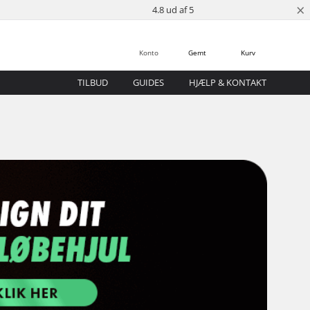
×
4.8 ud af 5
Konto
Gemt
Kurv
TILBUD
GUIDES
HJÆLP & KONTAKT