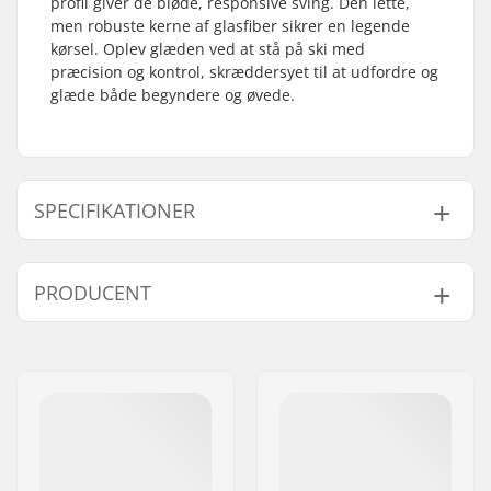
profil giver de bløde, responsive sving. Den lette,
men robuste kerne af glasfiber sikrer en legende
kørsel. Oplev glæden ved at stå på ski med
præcision og kontrol, skræddersyet til at udfordre og
glæde både begyndere og øvede.
SPECIFIKATIONER
Årgang:
25/26
PRODUCENT
Bredde:
108/76/100 mm
Talje:
76mm
Navn:
SKIS ROSSIGNOL SAS
Bedst til:
All Mountain
,
Park
Adresse:
98 rue Louis Barran
Niveau:
Begynder
,
Øvet
Post nr:
38430
Radius:
11m
By:
Saint-Jean de Moirans
Vægt - pr. par:
2000g
Land:
Frankrig
Core materiale:
Glasfiber