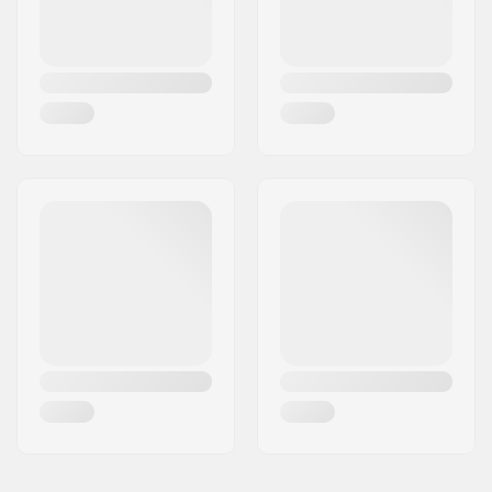
Profil:
Tip Rocker
Binding:
Inkluderet
Binding type:
GripWalk junior
bindinger
Støvle kompatibilitet:
GripWalk junior
skistøvler (ISO 23223)
DIN Indstilling:
2.5 - 7.0
Binding-Længde:
261 - 327mm