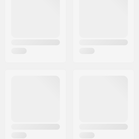
By:
Köln
ikke inkluderet
Land:
Tyskland
Bremse
Not included
monteringssæt:
Stel standover højde:
8" (20.3cm)
Baggaffel-længde
12.95" (32.9cm)
(Slammed):
Dropout størrelse:
6mm
Krankboks:
Mid
Gyro kompatibel:
Ja
Headset-type:
Integrated 1 1/8"
Headtube vinkel:
75.5°
Headtube længde:
117mm