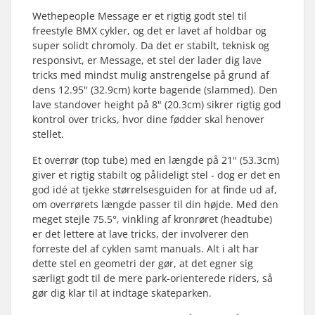
Wethepeople Message er et rigtig godt stel til
freestyle BMX cykler, og det er lavet af holdbar og
super solidt chromoly. Da det er stabilt, teknisk og
responsivt, er Message, et stel der lader dig lave
tricks med mindst mulig anstrengelse på grund af
dens 12.95'' (32.9cm) korte bagende (slammed). Den
lave standover height på 8" (20.3cm) sikrer rigtig god
kontrol over tricks, hvor dine fødder skal henover
stellet.
Et overrør (top tube) med en længde på 21" (53.3cm)
giver et rigtig stabilt og pålideligt stel - dog er det en
god idé at tjekke størrelsesguiden for at finde ud af,
om overrørets længde passer til din højde. Med den
meget stejle 75.5°, vinkling af kronrøret (headtube)
er det lettere at lave tricks, der involverer den
forreste del af cyklen samt manuals. Alt i alt har
dette stel en geometri der gør, at det egner sig
særligt godt til de mere park-orienterede riders, så
gør dig klar til at indtage skateparken.