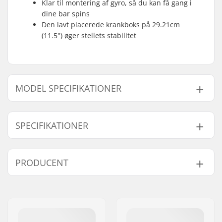
Klar til montering af gyro, så du kan få gang i
dine bar spins
Den lavt placerede krankboks på 29.21cm
(11.5") øger stellets stabilitet
MODEL SPECIFIKATIONER
Model
Stel Top Tube
SPECIFIKATIONER
20.6"
20.6" (52.3cm)
21"
21" (53.3cm)
BMX disciplin:
Freestyle BMX
PRODUCENT
Cykel type:
Freestyle
Stel materiale:
Chromoly Stål
Navn:
We Make Things GmbH
Vægt:
2.4kg
Adresse:
RICHARD-BYRD-STR. 12
BMX Bremse
V-bremse ikke
Post nr:
50829
Included:
inkluderet, U-bremse