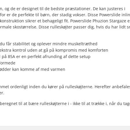
n, og de er designet til de bedste præstationer. De kan justeres i
for er de perfekte til børn, der stadig vokser. Disse Powerslide inli
konstruktion sikrer et behageligt fit. Powerslide Phuzion Stargaze e
rmale skostørrelse. Disse rulleskøjter passer dig, hvis du har lidt 
 du får stabilitet og oplever mindre muskeltræthed
e ekstra kontrol uden at gå på kompromis med komforten
å 85A er en perfekt afrunding af dette setup
 formede
e fødder kan komme af med varmen
mmet ordenligt inden du kører på rulleskøjterne. Herefter anbefales
er.
egnet til at bære rulleskøjterne i - ikke til at trække i, når du tag