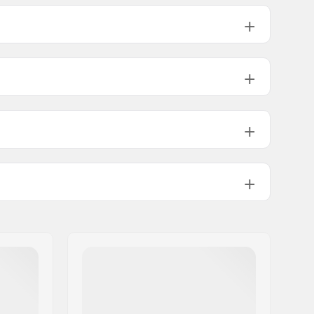
m
220mm
72mm
m
243mm
76mm
Snøre, Powerstrap, Mikro-justerings
spænde
Stabil, Høj ankelstøtte,
Løkke til at
bære rulleskøjterne i
Plast
Flat setup
85A
ABEC-5
Ja, Justerbar