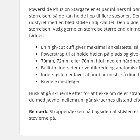
Powerslide Phuzion Stargaze er et par inliners til bør
størrelsen, så de kan holde i op til flere sæsoner. Der
udstyret med en blød støvle i høj kvalitet. Den bløde 
størrelsen. Vælg gerne en størrelse større end din no
fødder.
En high-cut cuff giver maksimal ankelstøtte, så
Powerstrap til at holde hælen på plads og giv
70mm, 72mm eller 76mm hjul med en hårdhed p
Built-in liners der er ventilerede og anatomisk
Inderstøvlen er lavet af åndbar mesh, så din
Bremse medfølger
Husk at gå skruerne efter for at tjekke om de er stra
du med jævne mellemrum går skruernes tilstand eft
Bemærk:
Stroppen/løkken på bagsiden af støvlen er ber
støvlerne på.