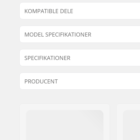
KOMPATIBLE DELE
Find produkter, som er kompatible med Powerslide P
MODEL SPECIFIKATIONER
Model
Hjuldiameter
Hjul
SPECIFIKATIONER
29-32
70mm
210
Størrelsesjusterbar Støvle:
Ja
PRODUCENT
Støvle/Skal type:
Blød
Niveau:
Begynder
Navn:
Powerslide Sport
Støvlemateriale:
Plast, Fib
Adresse:
Esbachgraben 1
Inderstøvle materiale:
Åndbart 
Post nr:
95463
Inderstøvle detaljer:
Indbygget
By:
Bindlach
udformet,
Land:
Tyskland
Vægt:
1030g