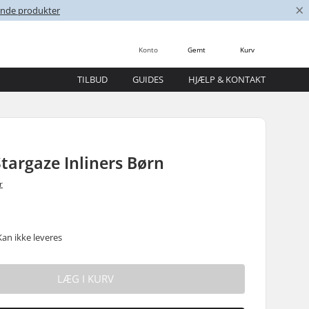
×
nende produkter
Konto
Gemt
Kurv
TILBUD
GUIDES
HJÆLP & KONTAKT
targaze Inliners Børn
r
Kan ikke leveres
LÆG I KURV