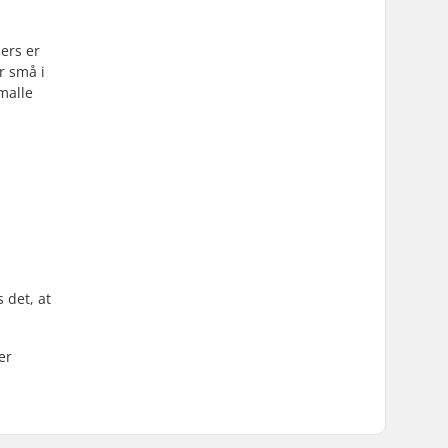
ners er
r små i
smalle
 det, at
er