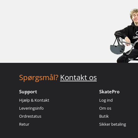
Spørgsmål?
Kontakt os
Support
SkatePro
Hjælp & Kontakt
Log ind
Leveringsinfo
Om os
Ordrestatus
Butik
Retur
Sikker betaling