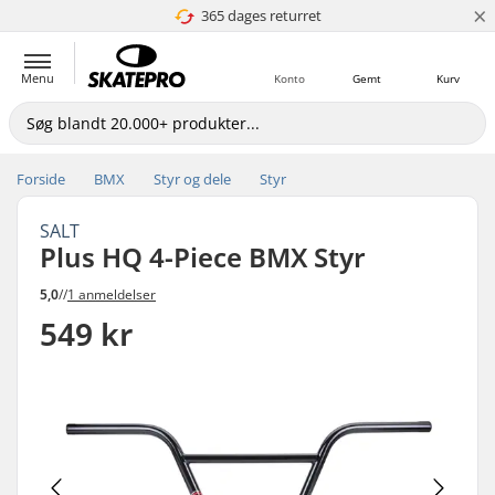
×
365 dages returret
4.8 ud af 5
Menu
Konto
Gemt
Kurv
Forside
BMX
Styr og dele
Styr
SALT
Plus HQ 4-Piece BMX Styr
5,0
//
1 anmeldelser
549 kr