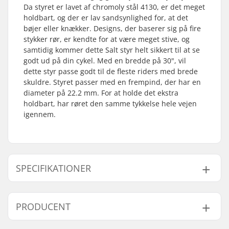
Da styret er lavet af chromoly stål 4130, er det meget
holdbart, og der er lav sandsynlighed for, at det
bøjer eller knækker. Designs, der baserer sig på fire
stykker rør, er kendte for at være meget stive, og
samtidig kommer dette Salt styr helt sikkert til at se
godt ud på din cykel. Med en bredde på 30", vil
dette styr passe godt til de fleste riders med brede
skuldre. Styret passer med en frempind, der har en
diameter på 22.2 mm. For at holde det ekstra
holdbart, har røret den samme tykkelse hele vejen
igennem.
SPECIFIKATIONER
Tubing/rør:
Straight gauge
PRODUCENT
Styr højde:
9" (22.9cm)
Styr brede:
29.5" (74.9cm)