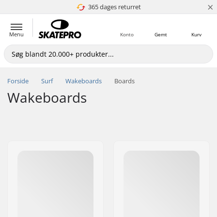
×
365 dages returret
4.8 ud af 5
Menu
Konto
Gemt
Kurv
Forside
Surf
Wakeboards
Boards
Wakeboards