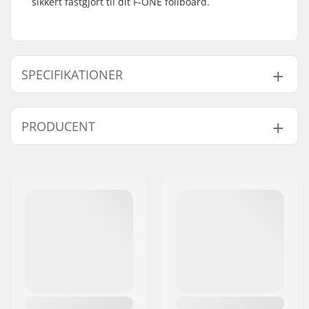
sikkert fastgjort til dit F-ONE foilboard.
SPECIFIKATIONER
Inkluderet tilbehør:
NA
PRODUCENT
Navn:
F-ONE SAS
Adresse:
170 Route de la foire ZAC de
la Méditerranée
Post nr:
34470
By:
Pérols
Land:
Frankrig