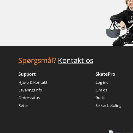
Spørgsmål?
Kontakt os
Support
SkatePro
Hjælp & Kontakt
Log ind
Leveringsinfo
Om os
Ordrestatus
Butik
Retur
Sikker betaling