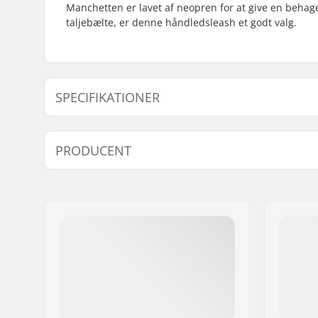
Manchetten er lavet af neopren for at give en behagel
taljebælte, er denne håndledsleash et godt valg.
SPECIFIKATIONER
Inkluderet tilbehør:
NA
PRODUCENT
Navn:
North Actionsports Group
Adresse:
Lageweg 34
Post nr:
2222
By:
AG Katwijk
Land:
Holland