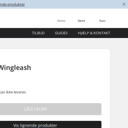
×
nende produkter
Konto
Gemt
Kurv
TILBUD
GUIDES
HJÆLP & KONTAKT
Wingleash
Kan ikke leveres
LÆG I KURV
Vis lignende produkter