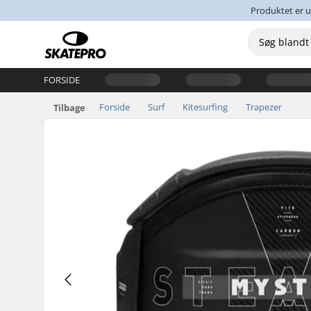
Produktet er u
FORSIDE
Forside
Surf
Kitesurfing
Trapezer
Tilbage