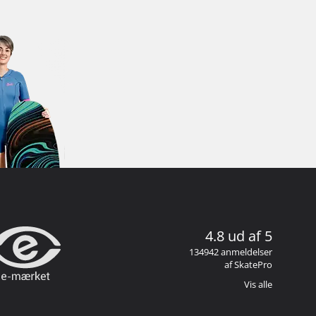
4.8 ud af 5
134942 anmeldelser
af SkatePro
Vis alle