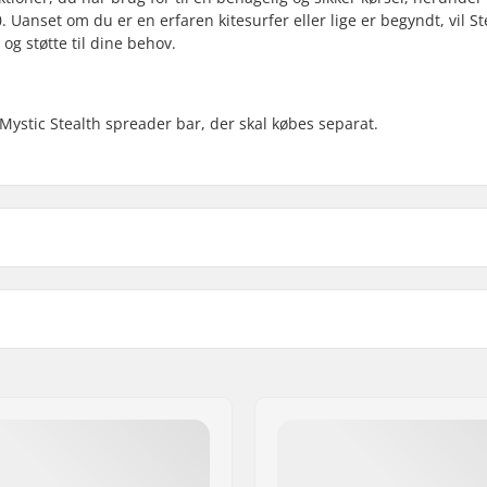
 Uanset om du er en erfaren kitesurfer eller lige er begyndt, vil St
og støtte til dine behov.
Mystic Stealth spreader bar, der skal købes separat.
ez
Køn:
ded
Årgang:
 sikkerhedskniv
,
Adaptive
 B.V.
2.0