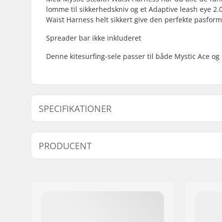
lomme til sikkerhedskniv og et Adaptive leash eye 2.0.
Waist Harness helt sikkert give den perfekte pasform 
Spreader bar ikke inkluderet
Denne kitesurfing-sele passer til både Mystic Ace og 
SPECIFIKATIONER
Trapez-Type:
Hoftetrap
PRODUCENT
Spreader bar:
Not inclu
Egenskaber:
Lomme til
Navn:
North Actionsports Group
leash eye 
Adresse:
Lageweg 34
Post nr:
2222
By:
AG Katwijk