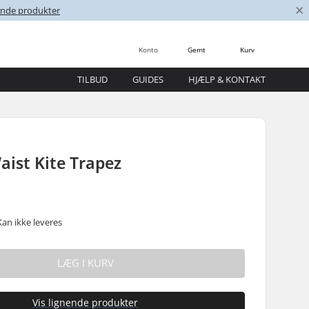
×
nende produkter
Konto
Gemt
Kurv
TILBUD
GUIDES
HJÆLP & KONTAKT
aist Kite Trapez
Kan ikke leveres
LÆG I KURV
Vis lignende produkter