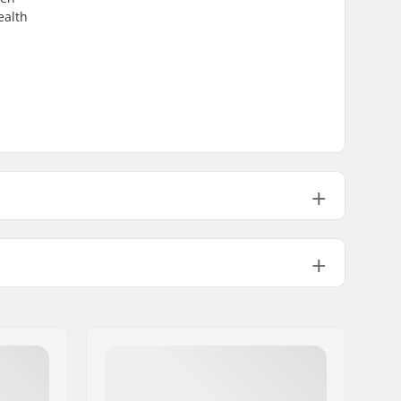
ealth
Mand
25/26