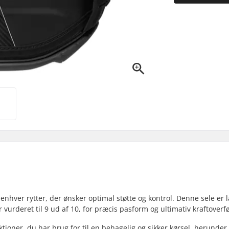
enhver rytter, der ønsker optimal støtte og kontrol. Denne sele er l
vurderet til 9 ud af 10, for præcis pasform og ultimativ kraftoverfø
tioner, du har brug for til en behagelig og sikker kørsel, herunder