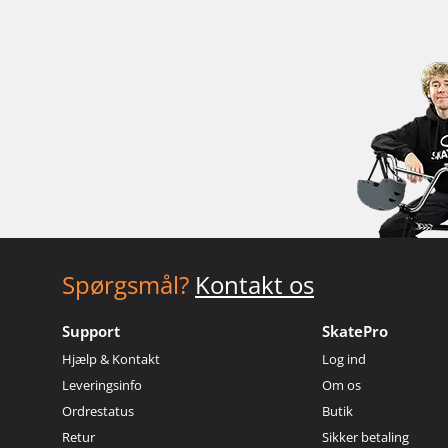
Spørgsmål?
Kontakt os
Support
SkatePro
Hjælp & Kontakt
Log ind
Leveringsinfo
Om os
Ordrestatus
Butik
Retur
Sikker betaling