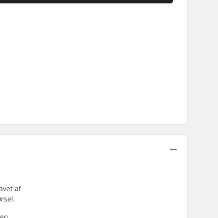
avet af
rsel.
 en