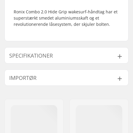
Ronix Combo 2.0 Hide Grip wakesurf-håndtag har et
superstærkt smedet aluminiumsskaft og et
revolutionerende låsesystem, der skjuler bolten.
SPECIFIKATIONER
Længde:
65' (1981cm)
IMPORTØR
Navn:
Centrano ApS
Adresse:
Omega 6
Post nr:
8382
By:
Hinnerup
Land:
Danmark