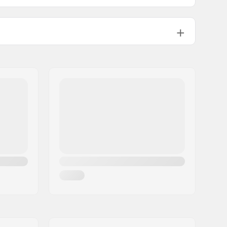
19-25 °C
Neoprene Top
Recycled material
Mand
22