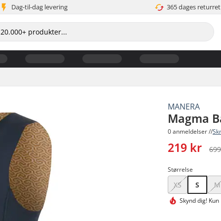
Dag-til-dag levering
365 dages returret
MANERA
Magma Ba
0 anmeldelser //
Sk
219 kr
699
Størrelse
XS
S
M
Skynd dig!
Kun 