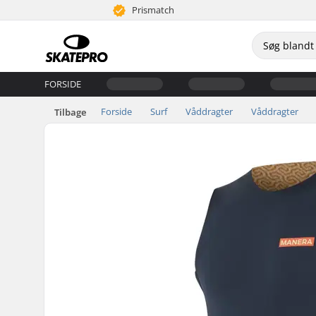
Prismatch
FORSIDE
Forside
Surf
Våddragter
Våddragter
Tilbage