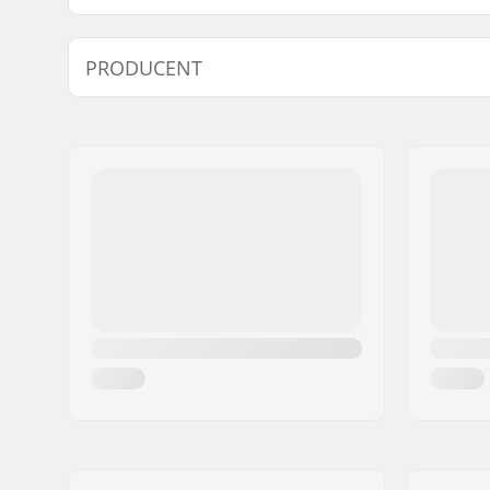
Materiale:
Dry Grid
,
PRODUCENT
flex Skin
,
Ekstra egenskaber:
Mesh Neo
Navn:
F-ONE SAS
Tykkelse:
0.5mm
Adresse:
175 Route de
Aktivitet:
All-round
Post nr:
34470
By:
Pérols
Land:
Frankrig