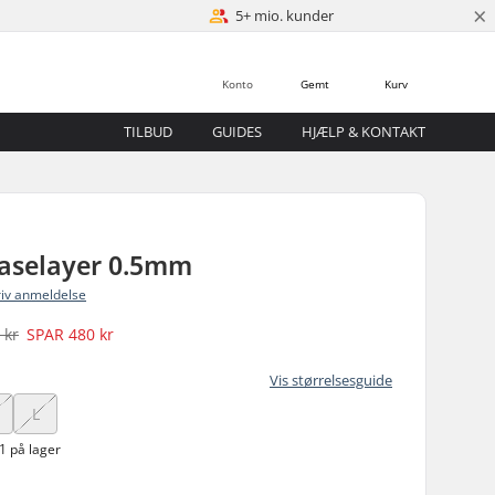
×
5+ mio. kunder
Konto
Gemt
Kurv
TILBUD
GUIDES
HJÆLP & KONTAKT
selayer 0.5mm
riv anmeldelse
 kr
SPAR
480 kr
Vis størrelsesguide
L
1 på lager