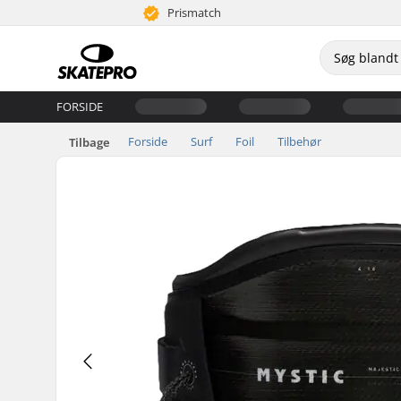
Prismatch
FORSIDE
Forside
Surf
Foil
Tilbehør
Tilbage