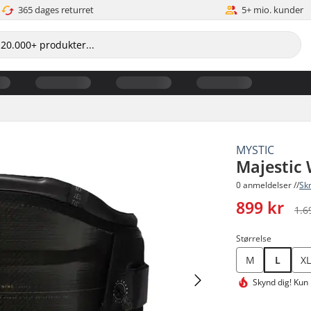
365 dages returret
5+ mio. kunder
MYSTIC
Majestic
0 anmeldelser //
Sk
899 kr
1.6
Størrelse
M
L
XL
Skynd dig!
Kun 