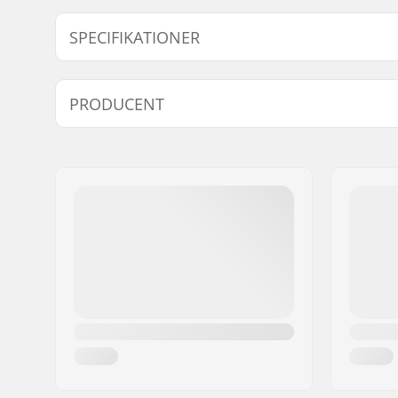
SPECIFIKATIONER
Inkluderet tilbehør:
NA
PRODUCENT
Navn:
North Actionsports Group
Adresse:
Lageweg 34
Post nr:
2222
By:
AG Katwijk
Land:
Holland