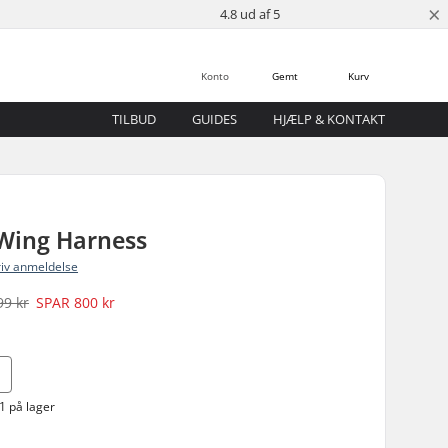
×
4.8 ud af 5
Konto
Gemt
Kurv
TILBUD
GUIDES
HJÆLP & KONTAKT
 Wing Harness
riv anmeldelse
99 kr
SPAR
800 kr
1 på lager