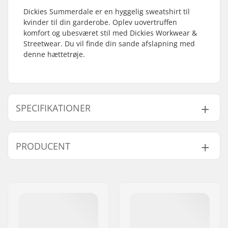
Dickies Summerdale er en hyggelig sweatshirt til
kvinder til din garderobe. Oplev uovertruffen
komfort og ubesværet stil med Dickies Workwear &
Streetwear. Du vil finde din sande afslapning med
denne hættetrøje.
SPECIFIKATIONER
Køn:
Women
PRODUCENT
Navn:
Kongsbakbrands v/Claus
Kongsbak
Adresse:
Valby Langgade 219 B, 2500
Valby
Post nr:
2500