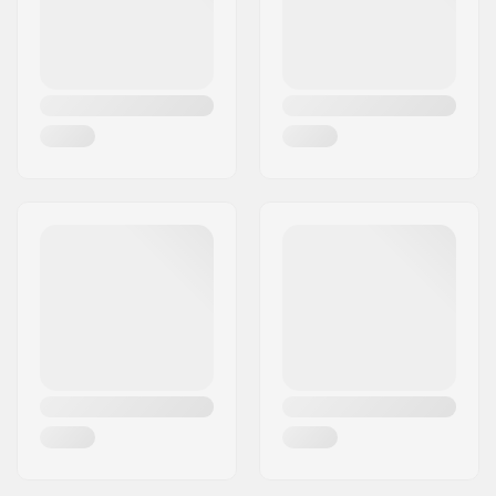
By:
Valby
Land:
Danmark