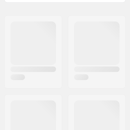
Navn:
Boards & More GmbH
Adresse:
Rabach 1
Post nr:
A-4591
By:
Molln
Land:
Østrig