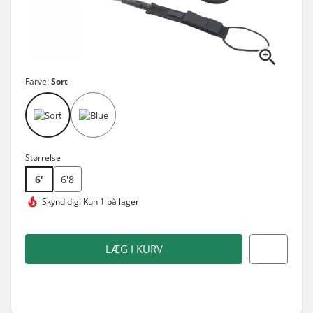
Farve:
Sort
Størrelse
6'
6'8
Skynd dig!
Kun 1 på lager
LÆG I KURV