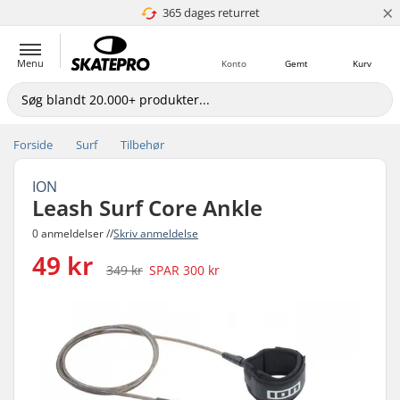
×
365 dages returret
4.8 ud af 5
Menu
Konto
Gemt
Kurv
Forside
Surf
Tilbehør
ION
Leash Surf Core Ankle
0 anmeldelser //
Skriv anmeldelse
49 kr
349 kr
SPAR
300 kr