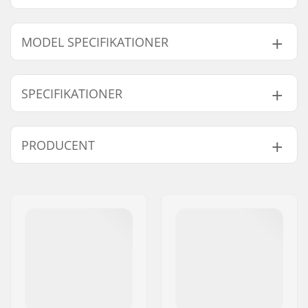
MODEL SPECIFIKATIONER
Model
Deck bredde
Deck længde
Akselafstand
SPECIFIKATIONER
8.25"
8.25" (21cm)
31.875" (81cm)
14" (35.6cm)
8.5"
8.5" (21.6cm)
32" (81.5cm)
14.4375" (36.7c
Deck materiale:
Ahorn, 7-ply
PRODUCENT
Deck farver:
Faste farver
Konkav:
Medium
Navn:
Emporium A/S
Deck specificationer:
Dobbel kick-tail
Adresse:
Rolighedsvej 20, 1958
Griptape:
Ikke inkluderet
Frederiksberg C
Post nr:
1958
By:
Copenhagen
Land:
Danmark