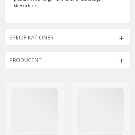
kitesurfere.
SPECIFIKATIONER
Trapez-Type:
Siddetrapez
PRODUCENT
Spreader bar:
Included
Egenskaber:
Soft Neoprene edges
Navn:
North Actionsports Group
Køn:
Kvinde
B.V.
Årgang:
25/26
Adresse:
Lageweg 34
Post nr:
2222
By:
AG Katwijk
Land:
Holland