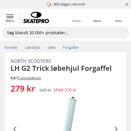
×
365 dages returret
4.8 ud af 5
Menu
Konto
Gemt
Kurv
Forside
Løbehjul
Dele
Forgafler
NORTH SCOOTERS
LH G2 Trick løbehjul Forgaffel
4,6
//
5 anmeldelser
279 kr
649 kr
SPAR
370 kr