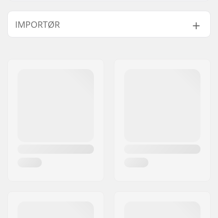
Hjuldiameter:
110mm, 115mm,
IMPORTØR
120mm
Kompatibel med:
Standard HIC, SCS
Navn:
Centrano ApS
Hjul bredde:
24mm
Adresse:
Omega 6
Forgaffel længde:
145mm
Post nr:
8382
Forgaffel design:
One-piece
By:
Hinnerup
Forgaffel type:
Uden gevind
Land:
Danmark
Materiale:
Aluminium 6000
Series
Crown race:
Indbygget
Materiale
T6
Behandlingskvalitet:
Hjul offset:
10mm
Hjulbolt:
Inkluderet
Aksel diameter:
8mm
Compression
Nej