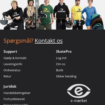
Spørgsmål?
Kontakt os
Support
SkatePro
Hjælp & Kontakt
Log ind
Leveringsinfo
Om os
Ordrestatus
Butik
Retur
Sikker betaling
Juridisk
Handelsbetingelser
Fortrydelsesret
Persondatapolitik