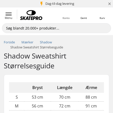
×
Dag-til-dag levering
5+ mio. kunder
Menu
Konto
Gemt
Kurv
Forside
Mærker
Shadow
Shadow Sweatshirt Størrelsesguide
Shadow Sweatshirt
Størrelsesguide
Bryst
Længde
Ærme
S
53 cm
70 cm
88 cm
M
56 cm
72 cm
91 cm