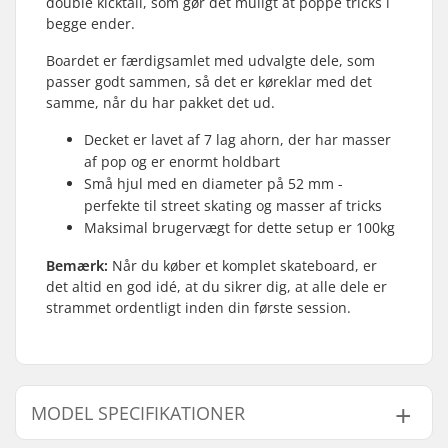
double kicktail, som gør det muligt at poppe tricks i
begge ender.
Boardet er færdigsamlet med udvalgte dele, som
passer godt sammen, så det er køreklar med det
samme, når du har pakket det ud.
Decket er lavet af 7 lag ahorn, der har masser
af pop og er enormt holdbart
Små hjul med en diameter på 52 mm -
perfekte til street skating og masser af tricks
Maksimal brugervægt for dette setup er 100kg
Bemærk:
Når du køber et komplet skateboard, er
det altid en god idé, at du sikrer dig, at alle dele er
strammet ordentligt inden din første session.
MODEL SPECIFIKATIONER