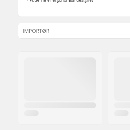
- Puderne er ergonomisk designet
IMPORTØR
Navn:
Centrano ApS
Adresse:
Omega 6
Post nr:
8382
By:
Hinnerup
Land:
Danmark