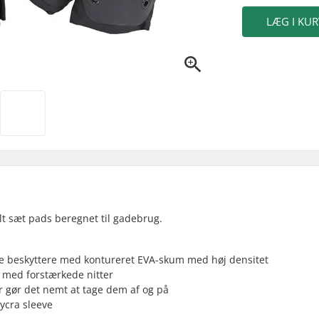
LÆG I KUR
elt sæt pads beregnet til gadebrug.
ue beskyttere med kontureret EVA-skum med høj densitet
rt med forstærkede nitter
 gør det nemt at tage dem af og på
lycra sleeve