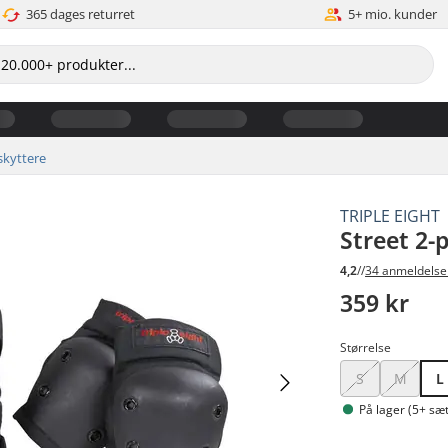
365 dages returret
5+ mio. kunder
kyttere
TRIPLE EIGHT
Street 2-
4,2
//
34 anmeldelse
359 kr
Størrelse
S
M
L
På lager (5+ sæt