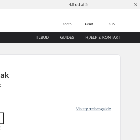
×
4.8 ud af 5
Konto
Gemt
Kurv
TILBUD
GUIDES
HJÆLP & KONTAKT
pak
r
Vis størrelsesguide
)