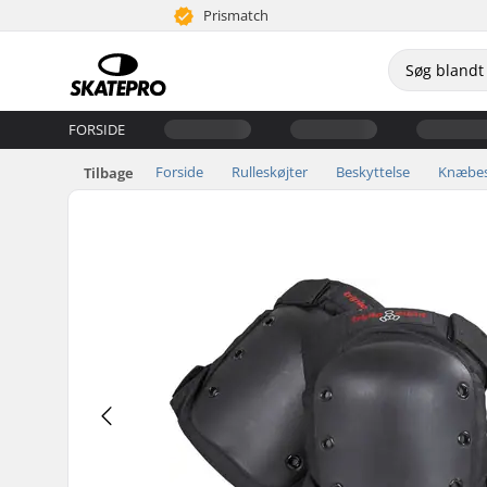
Prismatch
FORSIDE
Forside
Rulleskøjter
Beskyttelse
Knæbes
Tilbage