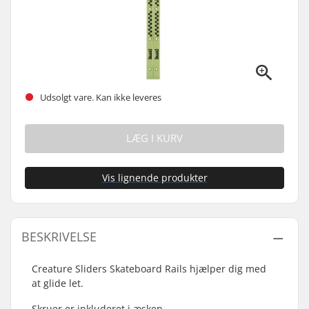
Udsolgt vare. Kan ikke leveres
LÆG I KURV
Vis lignende produkter
BESKRIVELSE
Creature Sliders Skateboard Rails hjælper dig med
at glide let.
Skruer er inkluderet i æsken.