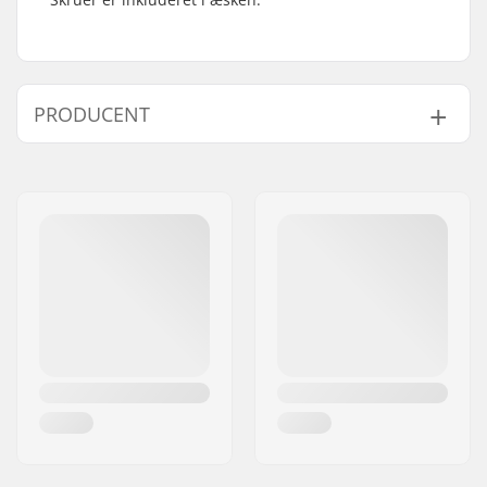
PRODUCENT
Navn:
Circus Circus ApS
Adresse:
Australiensvej 20. st. th.
Post nr:
2100
By:
Copenhagen
Land:
Danmark