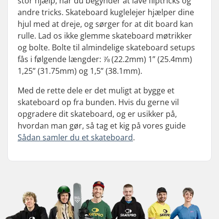
stor hjælp, når du begynder at lave fliptricks og
andre tricks. Skateboard kuglelejer hjælper dine
hjul med at dreje, og sørger for at dit board kan
rulle. Lad os ikke glemme skateboard møtrikker
og bolte. Bolte til almindelige skateboard setups
fås i følgende længder: ⅞ (22.2mm) 1” (25.4mm)
1,25” (31.75mm) og 1,5” (38.1mm).
Med de rette dele er det muligt at bygge et
skateboard op fra bunden. Hvis du gerne vil
opgradere dit skateboard, og er usikker på,
hvordan man gør, så tag et kig på vores guide
Sådan samler du et skateboard
.