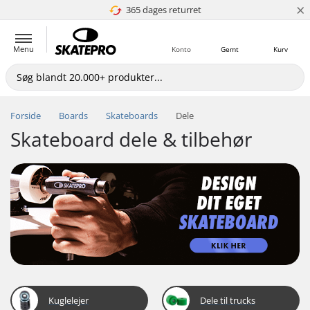
×
365 dages returret
4.8 ud af 5
Menu
Konto
Gemt
Kurv
Forside
Boards
Skateboards
Dele
Skateboard dele & tilbehør
Kuglelejer
Dele til trucks