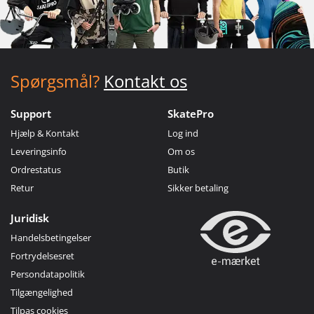
Spørgsmål?
Kontakt os
Support
SkatePro
Hjælp & Kontakt
Log ind
Leveringsinfo
Om os
Ordrestatus
Butik
Retur
Sikker betaling
Juridisk
Handelsbetingelser
Fortrydelsesret
Persondatapolitik
Tilgængelighed
Tilpas cookies