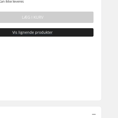
Kan ikke leveres
LÆG I KURV
Vis lignende produkter