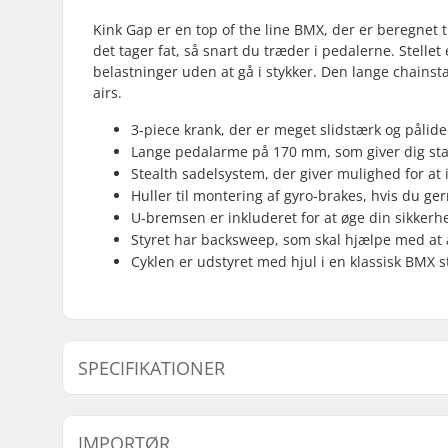
Kink Gap er en top of the line BMX, der er beregnet t
det tager fat, så snart du træder i pedalerne. Stellet
belastninger uden at gå i stykker. Den lange chainstay
airs.
3-piece krank, der er meget slidstærk og pålide
Lange pedalarme på 170 mm, som giver dig stabi
Stealth sadelsystem, der giver mulighed for at 
Huller til montering af gyro-brakes, hvis du ge
U-bremsen er inkluderet for at øge din sikkerh
Styret har backsweep, som skal hjælpe med at
Cyklen er udstyret med hjul i en klassisk BMX s
SPECIFIKATIONER
BMX disciplin:
Freestyle
IMPORTØR
Hjuldiameter:
20"