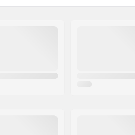
1 cm)
Bremse monteringssæt:
)
Gyro kompatibel:
Gyro system inkluderet:
Forseglet lejer, Åbne lejer
Gear forhold:
Krank Længde/Type:
)
Pedal aksel diameter:
Tandhjuls montering:
Driver side:
tål, Hi-ten stål
Krank materiale:
rated
Pedalarm design:
Krankboks:
Krankboks aksel diameter
deret
Pedal materiale:
4mm
Antal eger:
BMX Fælg type: