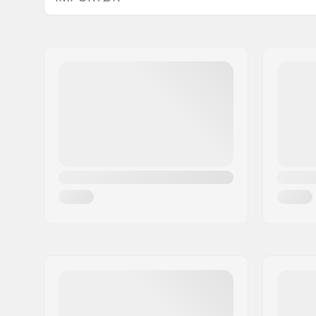
Stel Top Tube:
20.5" (52.
Navn:
Centrano ApS
Bar design:
Two-piece
Adresse:
Omega 6
Styr højde:
9" (22.9cm
Post nr:
8382
Backsweep:
Ja
By:
Hinnerup
Nav:
Kassette, 
Land:
Danmark
front
Stel standover højde:
9" (22.9cm
Niveau:
Øvet
Vægt:
12.2kg
Stel materiale:
Chromoly S
Sadelklemme:
Non-integ
Sæde:
Stealth
Dæk bredde:
2.4"
Pegs:
Ikke inklu
Aksel diameter:
10mm, 1
Hjul offset:
32mm