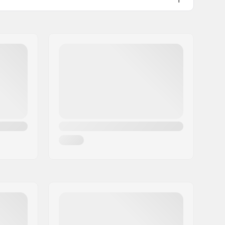
bremse (Bagbremse)
Included
Ja
No
25/9
170mm, 3-delt
9/16"
8-spline, Bolt Drive
Højre
Chromoly Stål
Tubular
Mid
, Forseglet
:
19 mm
Fiberglass, Nylon
36
Single-walled rear rim, Single-