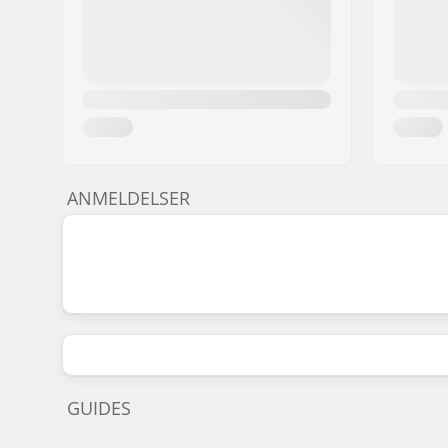
Frempind type/Længde:
50mm, To
Frempind diameter:
22.2mm
Headset-type:
Integrated
ANMELDELSER
GUIDES