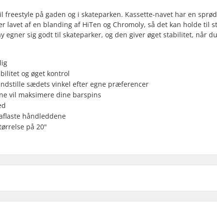
il freestyle på gaden og i skateparken. Kassette-navet har en sprød
 er lavet af en blanding af HiTen og Chromoly, så det kan holde til s
 egner sig godt til skateparker, og den giver øget stabilitet, når du
lig
litet og øget kontrol
indstille sædets vinkel efter egne præferencer
rne vil maksimere dine barspins
ed
 aflaste håndleddene
tørrelse på 20"
 BMX
Headtube vinkel:
BMX Bremse Included: