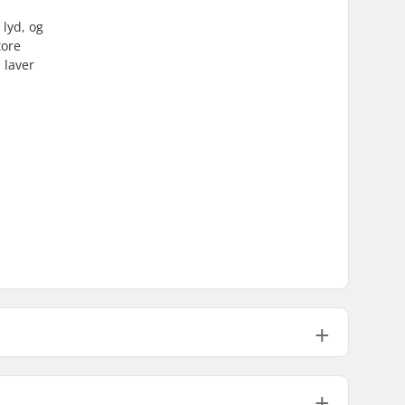
 lyd, og
tore
 laver
75°
Caliper Bremse (Forbremse)
,
U-