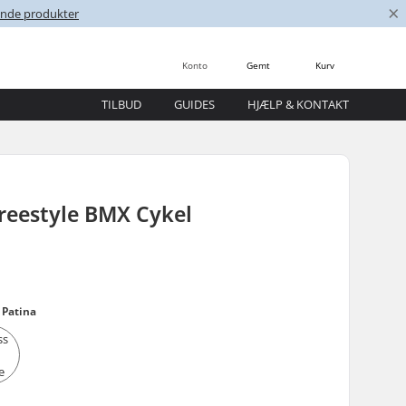
×
nende produkter
Konto
Gemt
Kurv
TILBUD
GUIDES
HJÆLP & KONTAKT
reestyle BMX Cykel
 Patina