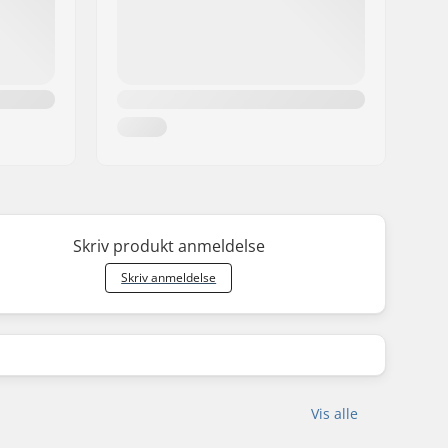
walled front rim
Single speed
Delvis samlet
Skriv produkt anmeldelse
Skriv anmeldelse
Vis alle