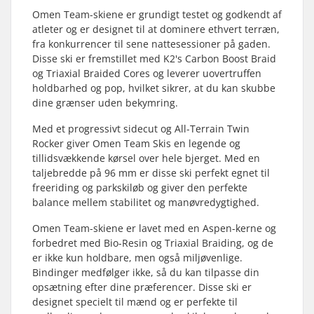
Omen Team-skiene er grundigt testet og godkendt af
atleter og er designet til at dominere ethvert terræn,
fra konkurrencer til sene nattesessioner på gaden.
Disse ski er fremstillet med K2's Carbon Boost Braid
og Triaxial Braided Cores og leverer uovertruffen
holdbarhed og pop, hvilket sikrer, at du kan skubbe
dine grænser uden bekymring.
Med et progressivt sidecut og All-Terrain Twin
Rocker giver Omen Team Skis en legende og
tillidsvækkende kørsel over hele bjerget. Med en
taljebredde på 96 mm er disse ski perfekt egnet til
freeriding og parkskiløb og giver den perfekte
balance mellem stabilitet og manøvredygtighed.
Omen Team-skiene er lavet med en Aspen-kerne og
forbedret med Bio-Resin og Triaxial Braiding, og de
er ikke kun holdbare, men også miljøvenlige.
Bindinger medfølger ikke, så du kan tilpasse din
opsætning efter dine præferencer. Disse ski er
designet specielt til mænd og er perfekte til