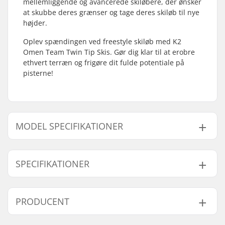
mellemliggende og avancerede skiløbere, der ønsker
at skubbe deres grænser og tage deres skiløb til nye
højder.
Oplev spændingen ved freestyle skiløb med K2
Omen Team Twin Tip Skis. Gør dig klar til at erobre
ethvert terræn og frigøre dit fulde potentiale på
pisterne!
MODEL SPECIFIKATIONER
Model
Vægt - pr. par
SPECIFIKATIONER
163cm
3239g
170cm
3688g
Bredde:
125-96-119 mm
PRODUCENT
177cm
3686g
Talje:
96mm
Bedst til:
Freeride
,
Park
184cm
3924g
Navn:
EOC Europe GmbH