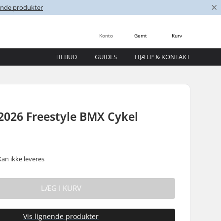
×
nende produkter
Konto
Gemt
Kurv
TILBUD
GUIDES
HJÆLP & KONTAKT
2026 Freestyle BMX Cykel
Kan ikke leveres
LÆG I KURV
Vis lignende produkter