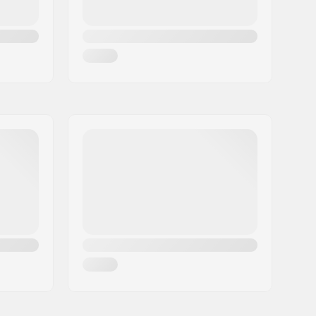
Tubular
19 mm
Dobbeltbundet fælg
Half link
Delvis samlet