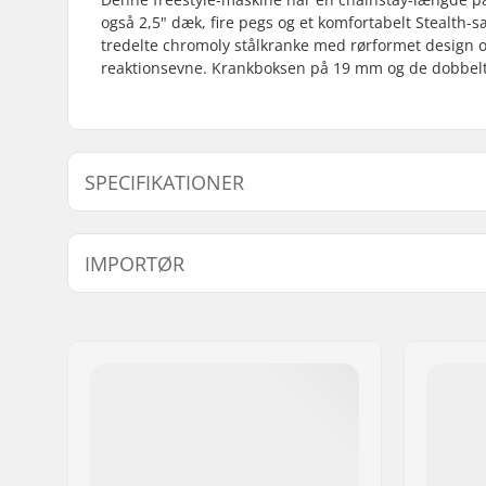
også 2,5" dæk, fire pegs og et komfortabelt Stealt
tredelte chromoly stålkranke med rørformet design o
reaktionsevne. Krankboksen på 19 mm og de dobbeltvæ
SPECIFIKATIONER
BMX disciplin:
Freestyle
IMPORTØR
Cykel type:
Freestyle
Hjuldiameter:
20"
Navn:
Centrano ApS
Stel Top Tube:
21" (53.3
Adresse:
Omega 6
Bar design:
Four-piec
Post nr:
8382
Styr højde:
9.25" (23.
By:
Hinnerup
Nav:
Freecoaste
Land:
Danmark
Chainstay length (Center):
12.75" (32
Stel standover højde:
9" (22.9cm