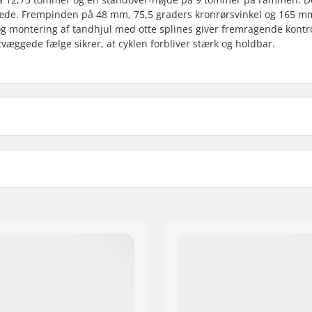
h-sæde. Frempinden på 48 mm, 75,5 graders kronrørsvinkel og 165 m
g montering af tandhjul med otte splines giver fremragende kontr
ggede fælge sikrer, at cyklen forbliver stærk og holdbar.
 BMX
Pegs:
Frempind type/Længde:
Headset-type:
cm)
Headtube vinkel:
e
BMX Bremse Included:
5cm)
Gyro system inkluderet:
r, Forseglet lejer
Krank Længde/Type:
.4cm)
Tandhjuls montering:
)
Krank materiale: