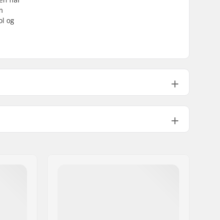
m
ol og
4 pegs inkluderet
48mm
Integrated 1 1/8"
75.5°
U-bremse (Bagbremse)
No
165mm, 3-delt
8-spline
Chromoly Stål