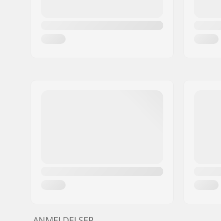
Niveau:
Øvet, Ava
Vægt:
12.7kg
Stel materiale:
Chromoly 
Sadelklemme:
Integrate
Sæde:
Stealth
Dæk bredde:
2.5"
ANMELDELSER