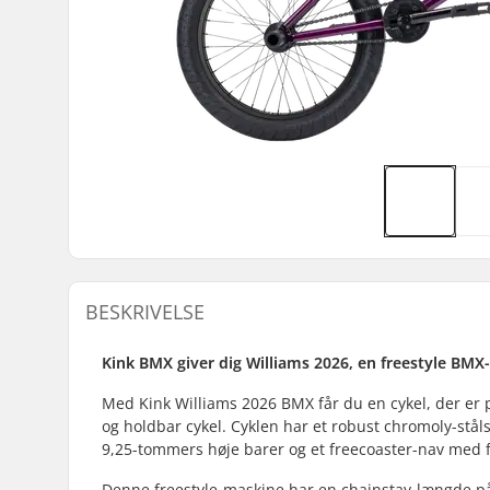
BESKRIVELSE
Kink BMX giver dig Williams 2026, en freestyle BMX-c
Med Kink Williams 2026 BMX får du en cykel, der er p
og holdbar cykel. Cyklen har et robust chromoly-stål
9,25-tommers høje barer og et freecoaster-nav med f
Denne freestyle-maskine har en chainstay-længde 