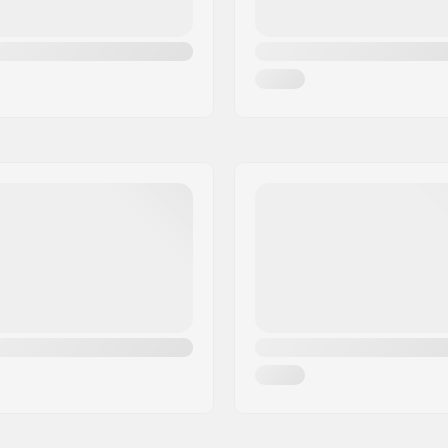
nceret
Pedalarm design:
Krankboks:
Stål
BMX Fælg type:
d
Kæde type:
Samling: