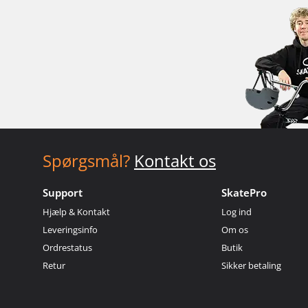
Spørgsmål?
Kontakt os
Support
SkatePro
Hjælp & Kontakt
Log ind
Leveringsinfo
Om os
Ordrestatus
Butik
Retur
Sikker betaling