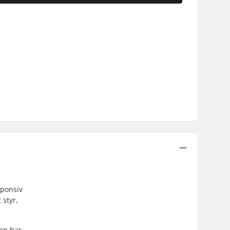
sponsiv
 styr,
en har