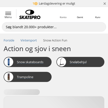
×
Lørdagslevering er muligt
5+ mio. kunder
Menu
Konto
Gemt
Kurv
Forside
Vintersport
Snow Action Fun
Action og sjov i sneen
Snow skateboards
Sneløbehjul
Trampoline