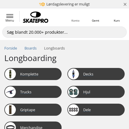
×
Lørdagslevering er muligt
5+ mio. kunder
Menu
Konto
Gemt
Kurv
Forside
Boards
Longboards
Longboarding
Komplette
Decks
Trucks
Hjul
Griptape
Dele
Merchandise