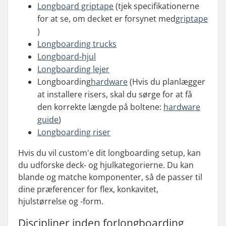
Longboard griptape
(tjek specifikationerne
for at se, om decket er forsynet med
griptape
)
Longboarding trucks
Longboard-hjul
Longboarding lejer
Longboarding
hardware
(Hvis du planlægger
at installere risers, skal du sørge for at få
den korrekte længde på boltene:
hardware
guide
)
Longboarding riser
Hvis du vil custom'e dit longboarding setup, kan
du udforske deck- og hjulkategorierne. Du kan
blande og matche komponenter, så de passer til
dine præferencer for flex, konkavitet,
hjulstørrelse og -form.
Discipliner inden for
longboarding