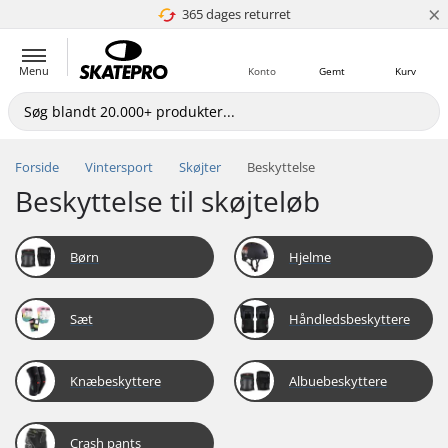
×
365 dages returret
4.8 ud af 5
Menu
Konto
Gemt
Kurv
Forside
Vintersport
Skøjter
Beskyttelse
Beskyttelse til skøjteløb
Børn
Hjelme
Sæt
Håndledsbeskyttere
Knæbeskyttere
Albuebeskyttere
Crash pants