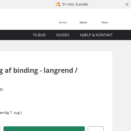
×
5+ mio. kunder
Konto
Gemt
Kurv
TILBUD
GUIDES
HJÆLP & KONTAKT
 af binding - langrend /
er
ærdig 7. aug.)