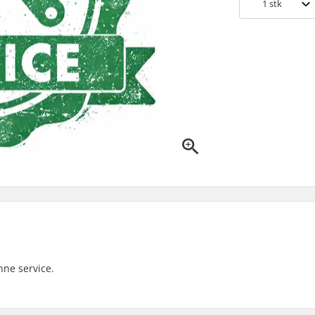
1
stk
nne service.