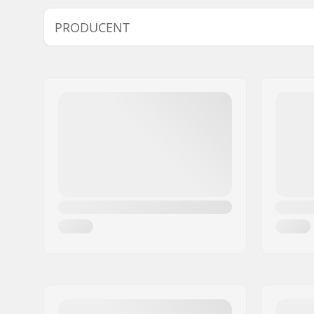
PRODUCENT
Navn:
SkatePro
Adresse:
Omega 6
Post nr:
8382
By:
Hinnerup
Land:
Danmark