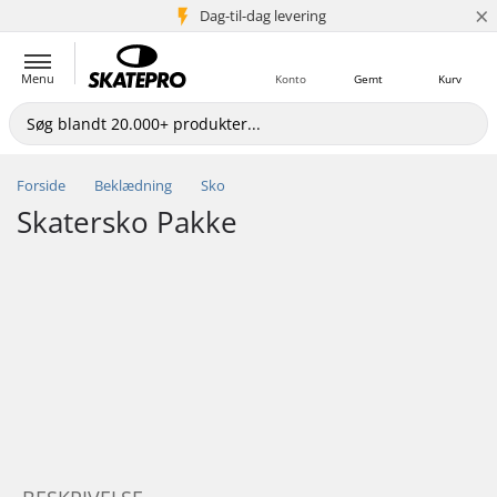
×
Dag-til-dag levering
5+ mio. kunder
Menu
Konto
Gemt
Kurv
Forside
Beklædning
Sko
Skatersko Pakke